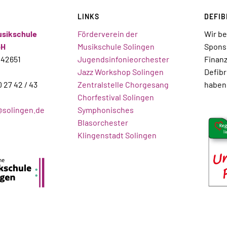
LINKS
DEFIB
usikschule
Förderverein der
Wir b
bH
Musikschule Solingen
Sponso
 42651
Jugendsinfonieorchester
Finanz
Jazz Workshop Solingen
Defibr
0 27 42 / 43
Zentralstelle Chorgesang
haben
Chorfestival Solingen
solingen.de
Symphonisches
Blasorchester
Klingenstadt Solingen