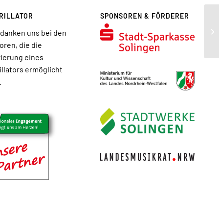
RILLATOR
SPONSOREN & FÖRDERER
Am
edanken uns bei den
re
ren, die die
ierung eines
illators ermöglicht
.