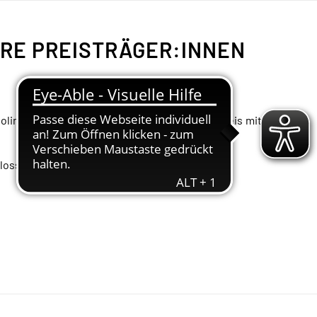
RE PREISTRÄGER:INNEN
ne) und Clara Vis (Violoncello) zu ihrem 1. Preis mit der
loss Burg statt.