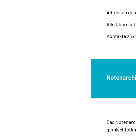
Adressen deut
Alle Chöre er
Kontakte zu 
Notenarch
Das Notenarch
gemischtstimm