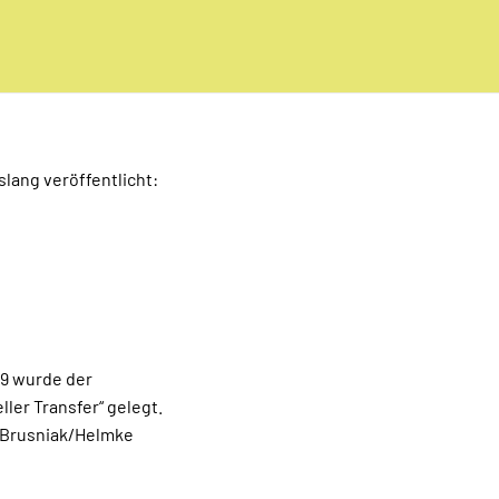
slang veröffentlicht:
09 wurde der
ler Transfer“ gelegt.
m Brusniak/Helmke