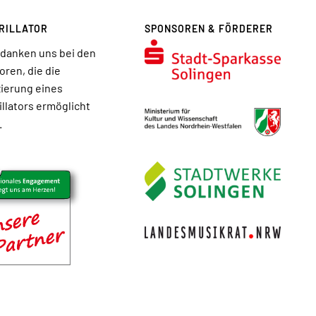
RILLATOR
SPONSOREN & FÖRDERER
edanken uns bei den
ren, die die
ierung eines
illators ermöglicht
.