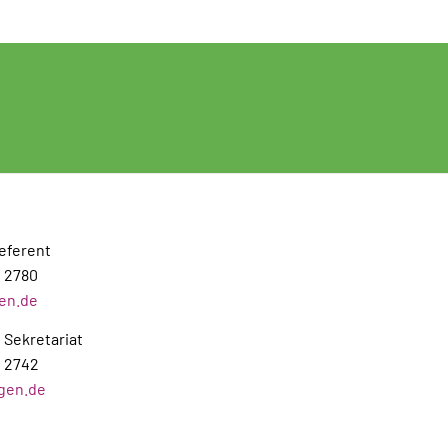
Referent
0 2780
gen.de
, Sekretariat
0 2742
ngen.de