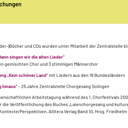
ichungen
der-)Bücher und CDs wurden unter Mitarbeit der Zentralstelle bi
ann singen wir die alten Lieder“
gen gemischten Chor und 3 stimmigen Männerchor
ng „Kein schöner Land“
mit Liedern aus den 16 Bundesländern
g hinaus“
– 25 Jahre Zentralstelle Chorgesang Solingen
senschaftlichen Arbeitstagung während des 1. Chorfestivals 20
r die Veröffentlichung des Buches „Laienchorgesang und kulturel
Kontexte/Perspektiven, Allitera Verlag Band 10, Hrsg. Friedhel