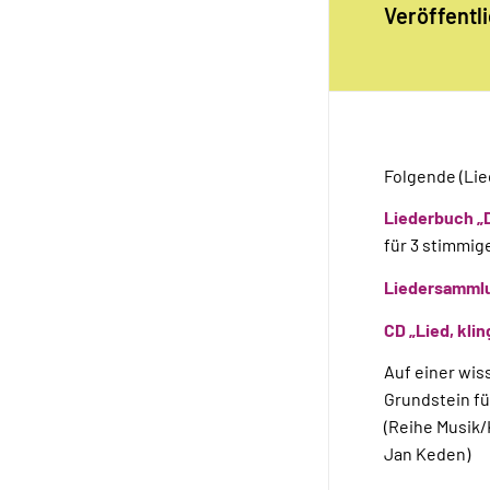
Veröffentl
Folgende (Lie
Liederbuch „D
für 3 stimmi
Liedersammlu
CD „Lied, klin
Auf einer wis
Grundstein fü
(Reihe Musik/
Jan Keden)